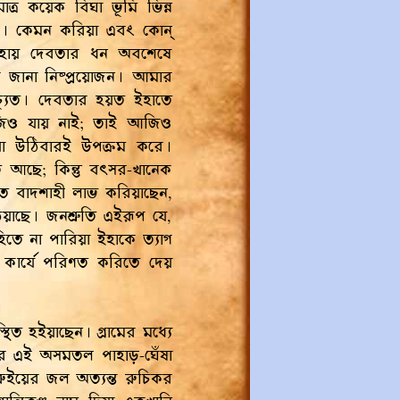
মাত্র কয়েক বিঘা ভূমি ভিন্ন
ক্ত। কেমন করিয়া এবং কোন্‌
িঃসহায় দেবতার ধন অবশেষে
 জানা নিষ্প্রয়োজন। আমার
তচ্যুত। দেবতার হয়ত ইহাতে
 আজিও যায় নাই; তাই আজিও
য়া উঠিবারই উপক্রম করে।
 আছে; কিন্তু বৎসর-খানেক
ইতে বাদশাহী লাভ করিয়াছেন,
াছে। জনশ্রুতি এইরূপ যে,
হিতে না পারিয়া ইহাকে ত্যাগ
কে কার্যে পরিণত করিতে দেয়
্থিত হইয়াছেন। গ্রামের মধ্যে
লার এই অসমতল পাহাড়-ঘেঁষা
 বারুইয়ের জল অত্যন্ত রুচিকর