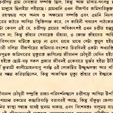
চণ্ডীগড় গ্রাম দেবতার সম্পত্তি ছিল; কিন্তু আজ মন্দির-সংলগ্ন 
ই মানুষে ছিনাইয়া লইয়াছে। গ্রামখানি এখন বীজগাঁর জমিদারিভু
্ঞেয় রহস্যময় পথে অনাথ ও অক্ষমের সম্পত্তি এবং এমনি ন
রের জঠরে আসিয়া স্থিতিলাভ করে, সে কাহিনী সাধারণ পাঠকের
্যটা কেবল এই যে, চণ্ডীগড় গ্রামের অধিকাংশই এখন চণ্ডীর হস্
সে না; কিন্তু তাঁহার সেবায়েত যাঁহারা, এ ক্ষোভ তাঁহাদের
-বিসংবাদ ঘটিতে ছাড়ে না এবং মাঝে মাঝে সেটা তুমুল হই
চারী বলিয়া বীজগাঁয়ের জমিদার-বংশের চিরদিনই একটা অখ্যাতি
 অপুত্রক জমিদারের মৃত্যুতে ভাগিনেয় জীবানন্দ চৌধুরী যেদিন হ
 হইতে ছোট-বড় সকল প্রজার জীবনই একেবারে দুর্ভর হইয়া উঠিয়
্ব ভূস্বামী কালীমোহনবাবু পর্যন্ত এই লোকটির উচ্ছৃঙ্খলতা আর স
 সঙ্কল্প করিয়াছিলেন, কিন্তু আকস্মিক মৃত্যু তাঁহার সে ইচ্ছা
বানন্দ চৌধুরী সম্প্রতি রাজ্য-পরিদর্শনচ্ছলে চণ্ডীগড়ে আসিয়া উপস
সামান্য রকমের কাছারিবাড়ি বরাবরই আছে, কিন্তু বাঁকুড়া জে
ানির স্বাস্থ্য সম্বন্ধে যথেষ্ট সুনাম থাকায়, এবং বিশেষতঃ বালুময়