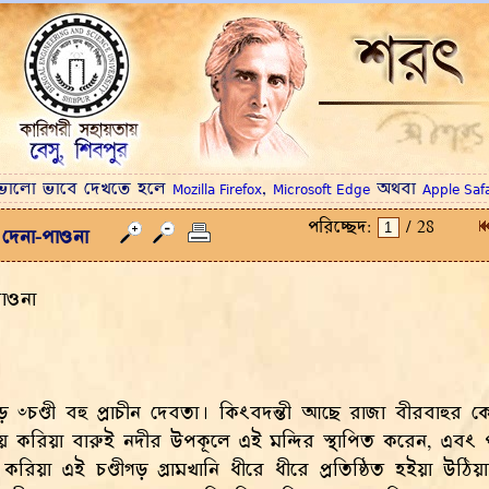
ে ভালো ভাবে দেখতে হলে
,
অথবা
Mozilla Firefox
Microsoft Edge
Apple Safa
পরিচ্ছেদ:
/ 28
দেনা-পাওনা
পাওনা
ড়ে ৺চণ্ডী বহু প্রাচীন দেবতা। কিংবদন্তী আছে রাজা বীরবাহুর ক
 জয় করিয়া বারুই নদীর উপকূলে এই মন্দির স্থাপিত করেন, এবং
 করিয়া এই চণ্ডীগড় গ্রামখানি ধীরে ধীরে প্রতিষ্ঠিত হইয়া উঠ