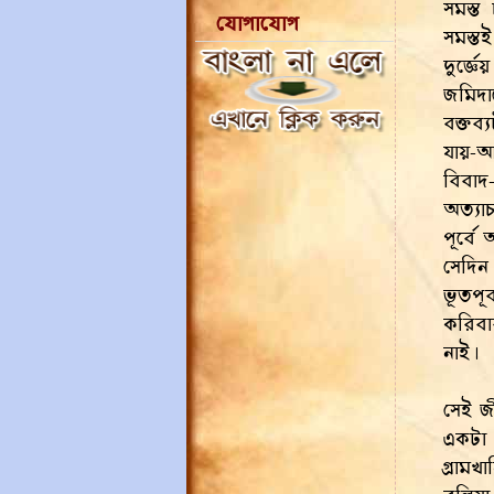
সমস্ত 
যোগাযোগ
সমস্ত
দুর্জ
জমিদা
বক্তব
যায়-আ
বিবাদ
অত্যা
পূর্বে
সেদিন
ভূতপূর
করিবার
নাই।
সেই জী
একটা 
গ্রামখ